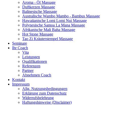
Aroma - Öl Massage
Duftkerzen Massage
Balinesische Massage
Australische Wambo Mambo - Bambus Massage
Hawaiianische Lomi Lomi Nui Massage
Polynesische Samoa La Mana Massage
Afrikanische Mali Baha Massage
Hot Stone Massage
Tao Zi Kräuterstempel Massage
Seminare
Ihr Coach
Vita
Leistungen
Qualifikationen
Referenzen
Partner
Abnehmen Coach
Kontakt
Impressum
Allg. Nutzungsbedingungen
Erklärung zum Datenschutz
Widerrufsbelehrung
Haftungshinweise (Disclaimer)