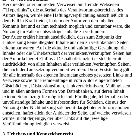
Bei direkten oder indirekten Verweisen auf fremde Webseiten
("Hyperlinks"), die außerhalb des Verantwortungsbereiches des
Autors liegen, würde eine Haftungsverpflichtung ausschließlich in
dem Fall in Kraft treten, in dem der Autor von den Inhalten
Kenntnis hat und es ihm technisch möglich und zumutbar wäre, die
Nutzung im Falle rechtswidriger Inhalte zu verhindern.
Der Autor erklärt hiermit ausdrücklich, dass zum Zeitpunkt der
Linksetzung keine illegalen Inhalte auf den zu verlinkenden Seiten
erkennbar waren. Auf die aktuelle und zukünftige Gestaltung, die
Inhalte oder die Urheberschaft der verlinkten/verknüpften Seiten hat
der Autor keinerlei Einfluss. Deshalb distanziert er sich hiermit
ausdrücklich von allen Inhalten aller verlinkten /verknüpften Seiten,
die nach der Linksetzung verändert wurden. Diese Feststellung gilt
für alle innerhalb des eigenen Internetangebotes gesetzten Links und
Verweise sowie für Fremdeinträge in vom Autor eingerichteten
Gästebüchern, Diskussionsforen, Linkverzeichnissen, Mailinglisten
und in allen anderen Formen von Datenbanken, auf deren Inhalt
externe Schreibzugriffe möglich sind. Für illegale, fehlerhafte oder
unvollständige Inhalte und insbesondere für Schäden, die aus der
Nutzung oder Nichtnutzung solcherart dargebotener Informationen
entstehen, haftet allein der Anbieter der Seite, auf welche verwiesen
wurde, nicht derjenige, der über Links auf die jeweilige
Veröffentlichung lediglich verweist.
3. Urheber- und Kennzeichenrecht