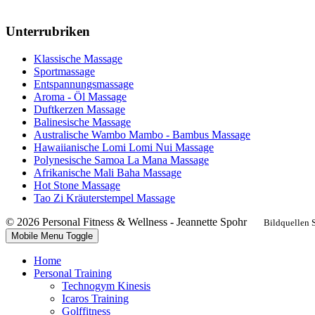
Unterrubriken
Klassische Massage
Sportmassage
Entspannungsmassage
Aroma - Öl Massage
Duftkerzen Massage
Balinesische Massage
Australische Wambo Mambo - Bambus Massage
Hawaiianische Lomi Lomi Nui Massage
Polynesische Samoa La Mana Massage
Afrikanische Mali Baha Massage
Hot Stone Massage
Tao Zi Kräuterstempel Massage
© 2026 Personal Fitness & Wellness - Jeannette Spohr
Bildquellen S
Mobile Menu Toggle
Home
Personal Training
Technogym Kinesis
Icaros Training
Golffitness