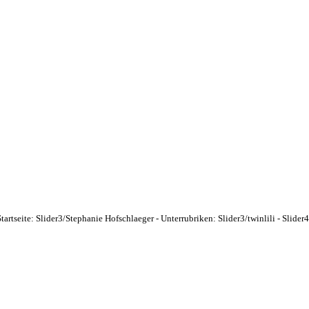
tartseite: Slider3/Stephanie Hofschlaeger - Unterrubriken: Slider3/twinlili - Slider