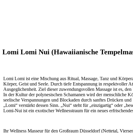
Lomi Lomi Nui (Hawaiianische Tempelma
Lomi Lomi ist eine Mischung aus Ritual, Massage, Tanz und Körperar
Körper, Geist und Seele. Durch tiefe Entspannung in respektvoller
Ausgeglichenheit. Ziel dieser zuwendungsvollen Massage ist es, den
In der Kultur der polynesischen Schamanen wird der menschliche Kör
seelische Verspannungen und Blockaden durch sanftes Drücken und 
„Lomi“ verstärkt dessen Sinn. „Nui“ steht für „einzigartig“ oder „be
Lomi-Nui ist ein exotischer Wellnesstraum für ein neues erfrischend
Ihr Wellness Masseur für den Großraum Düsseldorf (Nettetal, Viers